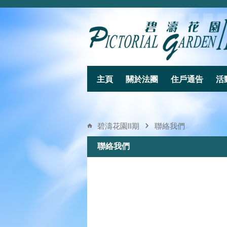
主頁
關於法團
住戶通告
活
碧濤花園II期
聯絡我們
聯絡我們