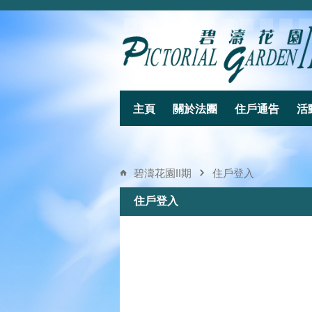
主頁
關於法團
住戶通告
活
碧濤花園II期
住戶登入
住戶登入